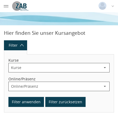
Datentabelle mit 23 Zeilen und 9 Spalten
Deutsch
|
Englisch
Login
Hier finden Sie unser Kursangebot
Versionsnummer: 2026.1.04.62421
Filter
Kurse
Online/Präsenz
Filter anwenden
Filter zurücksetzen